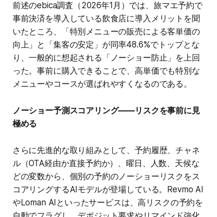
前述のebica調査（2026年1月）では、旅マエ予約で
事前決済を導入している飲食店に導入メリットを聞
いたところ、「特別メニューの販売による客単価の
向上」と「集客の安定」が同率48.6%でトップとな
り、一般的に想起される「ノーショー防止」を上回
った。事前に購入できることで、高単価でも特別な
メニューやコースが選ばれやすくなるのである。
ノーショー予測スコアリング——リスクを事前に見
極める
さらに先進的な取り組みとして、予約履歴、チャネ
ル（OTA経由か直接予約か）、曜日、人数、天候な
どの変数から、個別の予約のノーショーリスクをス
コアリングするAIモデルが登場している。Revmo AI
やLoman AIといったサービスは、高リスクの予約を
自動でフラグし、デポジット要求やリマインド強化