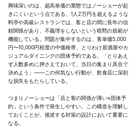
興味深いのは、超高単価の業態ではノーショーが起
きにくいという点である。1人2万円を超えるような
料亭や高級レストランでは、客と店の間に長年の信
頼関係があり、不義理をしないという暗黙の規範が
機能している。問題が集中するのは、客単価5,000
円〜10,000円程度の中価格帯、とりわけ居酒屋やカ
ジュアルダイニングの団体予約である。「とりあえ
ず人数多めに押さえておいて、当日の集まり具合で
決めよう」——この何気ない行動が、飲食店に深刻
な損失をもたらしている。
つまりノーショーは「店と客の関係が薄い×団体予
約」という条件で発生しやすい。この構造を理解し
ておくことが、後述する対策の設計において重要に
なる。