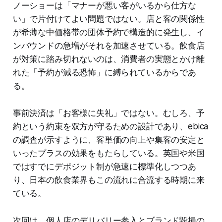
ノーショーは「マナーが悪い客がいるから仕方な
い」で片付けてよい問題ではない。店と客の関係性
が希薄な中価格帯の団体予約で構造的に発生し、イ
ンバウンドの急増がそれを加速させている。飲食店
が対策に踏み切れないのは、消費者の実態とかけ離
れた「予約が減る恐怖」に縛られているからであ
る。
事前決済は「お客様に失礼」ではない。むしろ、予
約という約束を双方が守るための設計であり、ebica
の調査が示すように、客単価の向上や集客の安定と
いったプラスの効果をもたらしている。英国や米国
ではすでにデポジット制が急速に標準化しつつあ
り、日本の飲食業界もこの流れに合流する時期に来
ている。
次回は、個人店のデリバリー参入とブランド毀損の