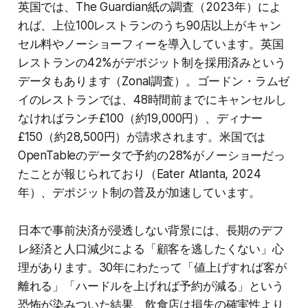
英国では、The Guardian紙の調査（2023年）によ
れば、上位100レストランのうち90店以上がキャン
セル料やノーショーフィーを導入しています。英国
レストランの42%がデポジット制を採用済みという
データもあります（Zonal調査）。ゴードン・ラムゼ
イのレストランでは、48時間前までにキャンセルし
なければランチ£100（約19,000円）、ディナー
£150（約28,500円）が請求されます。米国では
OpenTableのデータで予約の28%がノーショーだっ
たことが報じられており（Eater Atlanta, 2024
年）、デポジット制の普及が加速しています。
日本で事前決済が浸透しない背景には、長期のデフ
レ経済と人口減少による「顧客を逃したくない」心
理があります。30年にわたって「値上げすれば客が
離れる」「ハードルを上げれば予約が減る」という
恐怖が染みついた結果、飲食店は損失の確実性より