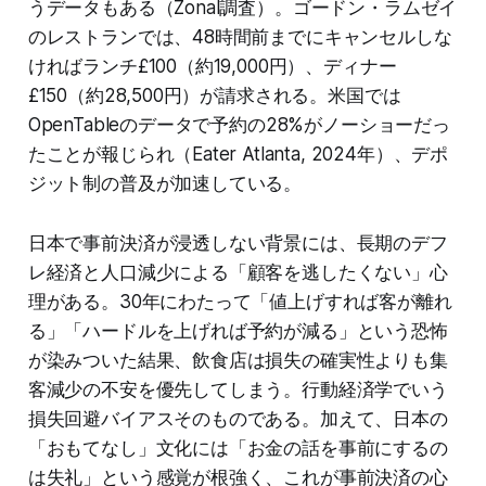
うデータもある（Zonal調査）。ゴードン・ラムゼイ
のレストランでは、48時間前までにキャンセルしな
ければランチ£100（約19,000円）、ディナー
£150（約28,500円）が請求される。米国では
OpenTableのデータで予約の28%がノーショーだっ
たことが報じられ（Eater Atlanta, 2024年）、デポ
ジット制の普及が加速している。
日本で事前決済が浸透しない背景には、長期のデフ
レ経済と人口減少による「顧客を逃したくない」心
理がある。30年にわたって「値上げすれば客が離れ
る」「ハードルを上げれば予約が減る」という恐怖
が染みついた結果、飲食店は損失の確実性よりも集
客減少の不安を優先してしまう。行動経済学でいう
損失回避バイアスそのものである。加えて、日本の
「おもてなし」文化には「お金の話を事前にするの
は失礼」という感覚が根強く、これが事前決済の心