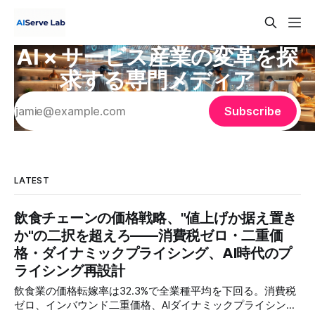
AI × サービス産業の変革を探
求する専門メディア
Subscribe
LATEST
飲食チェーンの価格戦略、"値上げか据え置き
か"の二択を超えろ——消費税ゼロ・二重価
格・ダイナミックプライシング、AI時代のプ
ライシング再設計
飲食業の価格転嫁率は32.3%で全業種平均を下回る。消費税
ゼロ、インバウンド二重価格、AIダイナミックプライシング