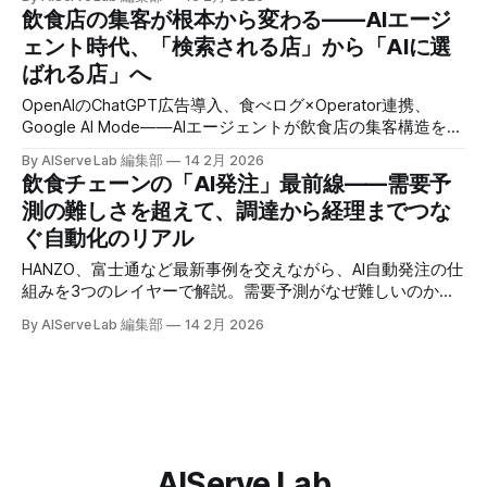
超えられるか。日本・米国・中国の最新事例と、チップ文化
飲食店の集客が根本から変わる——AIエージ
のない日本で接客品質を従業員インセンティブに変換する可
ェント時代、「検索される店」から「AIに選
能性を探る。
ばれる店」へ
OpenAIのChatGPT広告導入、食べログ×Operator連携、
Google AI Mode——AIエージェントが飲食店の集客構造を根
本から変えようとしている。パーソナルエージェントと集客
By AIServe Lab 編集部
14 2月 2026
エージェントの構造的対立を読み解き、飲食店が今から準備
飲食チェーンの「AI発注」最前線——需要予
すべき5つの視点を提示する。
測の難しさを超えて、調達から経理までつな
ぐ自動化のリアル
HANZO、富士通など最新事例を交えながら、AI自動発注の仕
組みを3つのレイヤーで解説。需要予測がなぜ難しいのか、
何店舗から効果が出るのか、FC展開時の落とし穴まで、現場
By AIServe Lab 編集部
14 2月 2026
のリアルに踏み込みます。
AIServe Lab