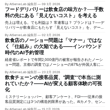
——3つの圧力に同時に晒される飲食チェーンの価格戦略
By AIServe Lab 編集部
09 3月 2026
を、段階的に再設計するフレームワークを提示する。
フードデリバリーは飲食店の味方か？──手数
料の先にある「見えないコスト」を考える
売上は増える。でも利益は？ 常連客は？ ブランドは？──デ
リバリーが飲食店にもたらす「見えないコスト」を、データ
と事例で読み解きます。
By AIServe Lab 編集部
02 3月 2026
飲食店のノーショー問題は「マナー」ではな
く「仕組み」の欠陥である——インバウンド
時代のAI予約管理
経産省レポートで年間2,000億円の被害が報告されたノーシ
ョー問題。京都の調査ではノーショーの87%が外国人客によ
るもの。消費者の7割がキャンセル料を妥当と考えているの
By AIServe Lab 編集部
23 2月 2026
に、なぜ飲食店は動けないのか。構造的な要因とテクノロジ
飲食チェーンの接客品質、"調査"で本当に測
ーによる突破口を探る。
れていたか？——AIが変える顧客体験の可視
化
ミステリーショッパー、顧客アンケート、FGI——従来の接
客品質測定には3つの構造的限界があった。AIカメラ、セン
チメント分析、リアルタイムダッシュボードは、その限界を
By AIServe Lab 編集部
15 2月 2026