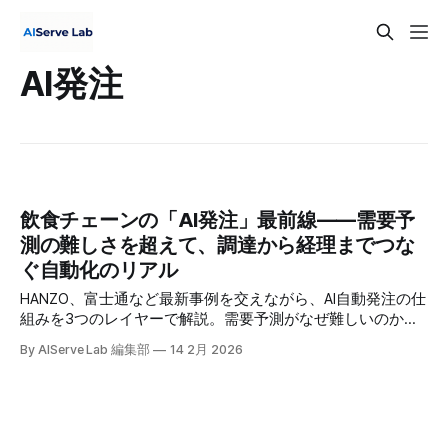
AI発注
飲食チェーンの「AI発注」最前線——需要予
測の難しさを超えて、調達から経理までつな
ぐ自動化のリアル
HANZO、富士通など最新事例を交えながら、AI自動発注の仕
組みを3つのレイヤーで解説。需要予測がなぜ難しいのか、
何店舗から効果が出るのか、FC展開時の落とし穴まで、現場
By AIServe Lab 編集部
14 2月 2026
のリアルに踏み込みます。