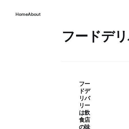
Home
About
フードデリ
フー
ドデ
リバ
リー
は飲
食店
の味