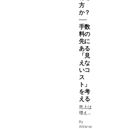
方
か？
──
手数
料の
先に
ある
「見
えな
いコ
ス
ト」
を考
える
売上は
増え
る。で
By
も利益
AIServe