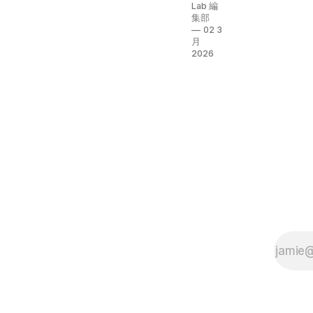
は？
Lab 編
常連客
集部
は？
02 3
月
ブラン
2026
ドは？
──デ
リバリ
ーが飲
食店に
もたら
す「見
えない
コス
ト」
を、デ
ータと
事例で
読み解
きま
す。