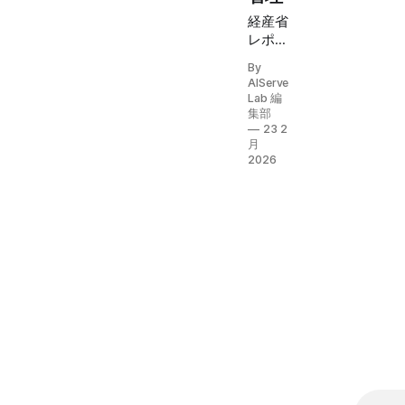
経産省
レポー
トで年
By
間
AIServe
2,000
Lab 編
億円の
集部
被害が
23 2
月
報告さ
2026
れたノ
ーショ
ー問
題。京
都の調
査では
ノーシ
ョーの
87%が
外国人
客によ
るも
の。消
費者の