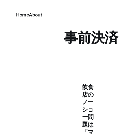
Home
About
事前決済
飲食
店の
ノー
ショ
ー問
題は
「マ