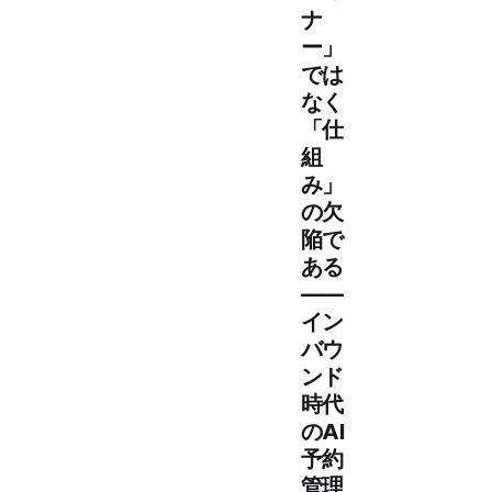
ナ
ー」
では
なく
「仕
組
み」
の欠
陥で
ある
——
イン
バウ
ンド
時代
のAI
予約
管理